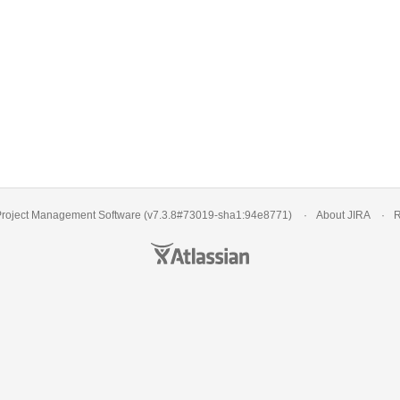
roject Management Software
(v7.3.8#73019-
sha1:94e8771
)
About JIRA
R